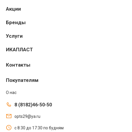
заказов до объекта
Акции
Аренда инструмента для монтажа
Бренды
Компания «Оптстрой» предлагает комплекс
решений:
Услуги
для строительства новых гражданских,
ИКАПЛАСТ
промышленных объектов;
для строительства и эксплуатации частного
Контакты
домостроения;
для ремонта и реконструкция наружных
Покупателям
сетей тепло- и водоснабжения;
для введения в эксплуатацию тепловых
О нас
пунктов;
8 (8182)46-50-50
opts29@ya.ru
с 8:30 до 17:30 по будням