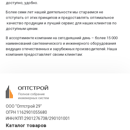
доступно, удобно.
Более семи лет нашей деятельности мы стараемся не
отступать от этих принципов и предоставлять оптимальное
качество продукции и лучший сервис для наших клиентов по
доступным ценам.
В ассортименте компании на сегодняшний день – более 15 000
наименований сантехнического и инженерного оборудования
ведущих отечественных и зарубежных производителей. Наша
компания предоставляет своим клиентам:
Широкий ассортимент при выборе товара
Постоянное наличие товара на складах
компании
Профессиональная консультация клиентов
специалистами нашей компании
Оптимальное ценовое предложение
ООО "Оптстрой 29"
Минимальные сроки поставки заказных
ОГРН 1162901055680
позиций
ИНН/КПП 2901276738/290101001
Рассрочка для постоянных клиентов
Каталог товаров
Бесплатная доставка скомплектованных