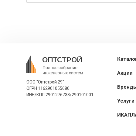
Катало
Акции
ООО "Оптстрой 29"
Бренд
ОГРН 1162901055680
ИНН/КПП 2901276738/290101001
Услуги
ИКАПЛ