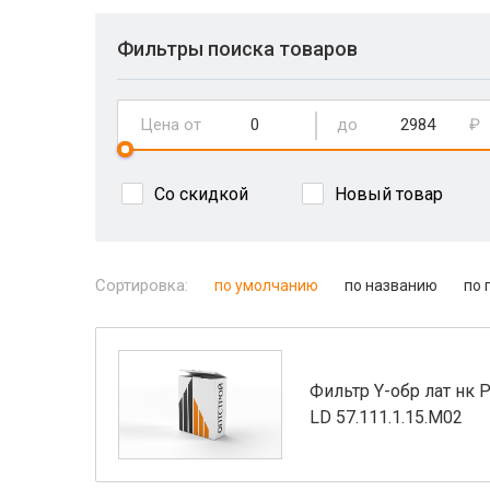
Фильтры поиска товаров
Цена от
до
₽
Со скидкой
Новый товар
Сортировка:
по умолчанию
по названию
по 
Фильтр Y-обр лат нк 
LD 57.111.1.15.M02