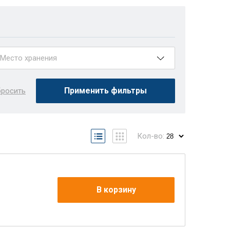
Место хранения
Ст02 - Пл41
Ст02 - Пл42
Применить фильтры
росить
Ст02 - Пл47
Кол-во:
В корзину