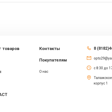
г товаров
Контакты
8 (8182)4
opts29@ya
Покупателям
с 8:30 до 
ы
О нас
Талажское 
корпус 1
АСТ