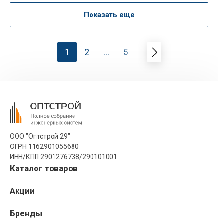
Показать еще
1
2
...
5
ООО "Оптстрой 29"
ОГРН 1162901055680
ИНН/КПП 2901276738/290101001
Каталог товаров
Акции
Бренды