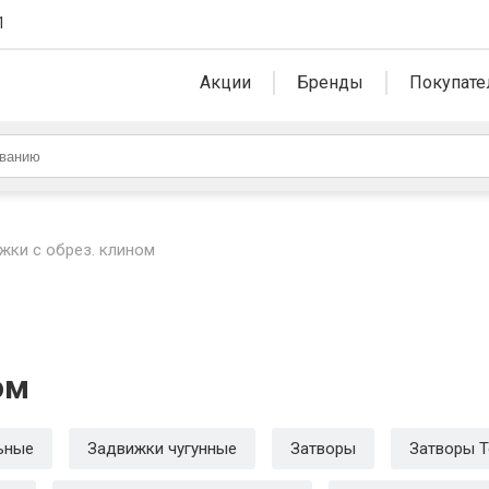
1
Акции
Бренды
Покупате
жки с обрез. клином
ом
ьные
Задвижки чугунные
Затворы
Затворы T