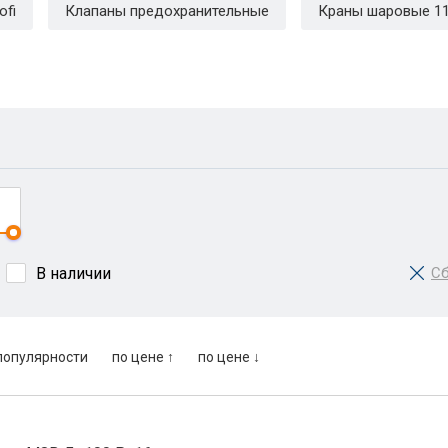
ofi
Клапаны предохранительные
Краны шаровые 11
В наличии
Сб
популярности
по цене ↑
по цене ↓