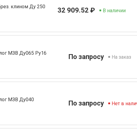
рез. клином Ду 250
32 909.52 ₽
В наличии
лог МЗВ Ду065 Ру16
По запросу
На заказ
лог МЗВ Ду040
По запросу
Нет в нали