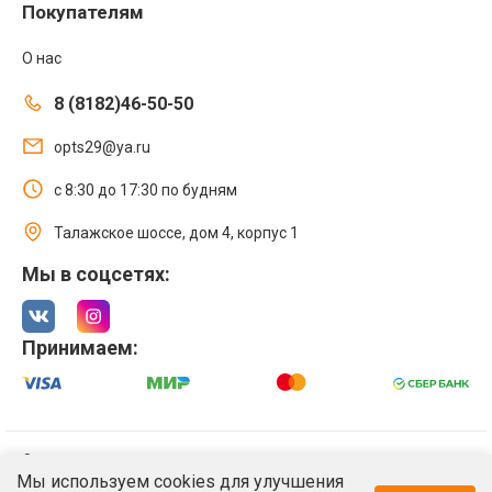
Покупателям
О нас
8 (8182)46-50-50
opts29@ya.ru
с 8:30 до 17:30 по будням
Талажское шоссе, дом 4, корпус 1
Мы в соцсетях:
Принимаем:
© 2021 Интернет магазин ООО «Оптстрой 29»
Мы используем cookies для улучшения
Политика обработки персональных данных