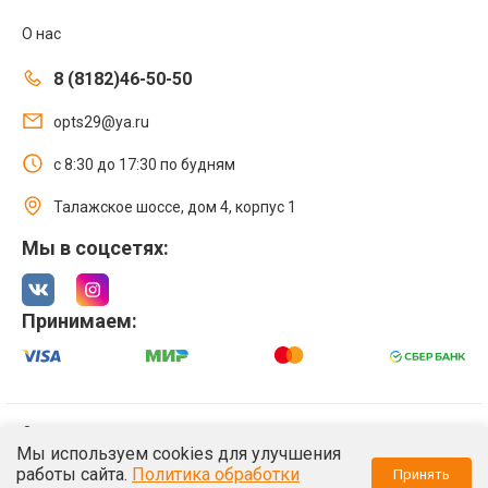
О нас
8 (8182)46-50-50
opts29@ya.ru
с 8:30 до 17:30 по будням
Талажское шоссе, дом 4, корпус 1
Мы в соцсетях:
Принимаем:
© 2021 Интернет магазин ООО «Оптстрой 29»
Мы используем cookies для улучшения
Политика обработки персональных данных
работы сайта.
Политика обработки
Принять