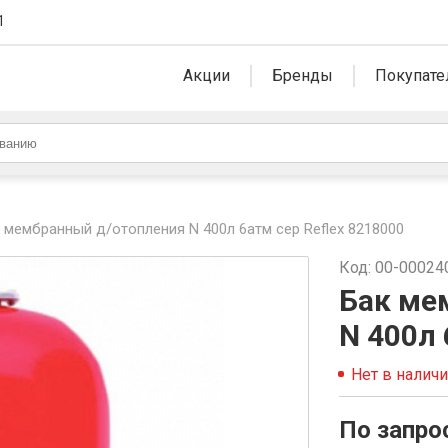
1
Акции
Бренды
Покупате
 мембранный д/отопления N 400л 6атм сер Reflex 8218000
Код: 00-00024
Бак ме
N 400л 
Нет в налич
По запро