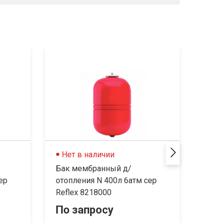
Нет в наличии
Не
Бак мембранный д/
Бак 
ер
отопления N 400л 6атм сер
отоп
Reflex 8218000
Refl
По запросу
По 