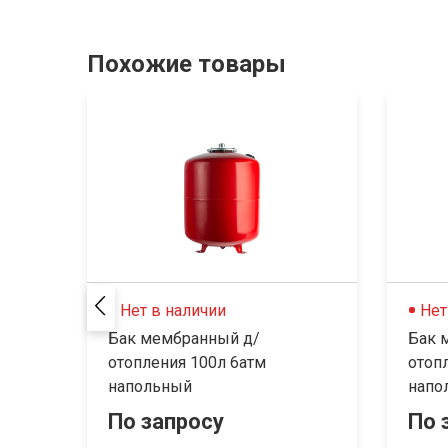
Похожие товары
Нет в наличии
Нет
Бак мембранный д/
Бак 
отопления 100л 6атм
отоп
напольный
напо
По запросу
По 