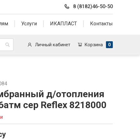
8 (8182)46-50-50
лям
Услуги
ИКАПЛАСТ
Контакты
Личный кабинет
Корзина
0
084
мбранный д/отопления
6атм сер Reflex 8218000
ии
су