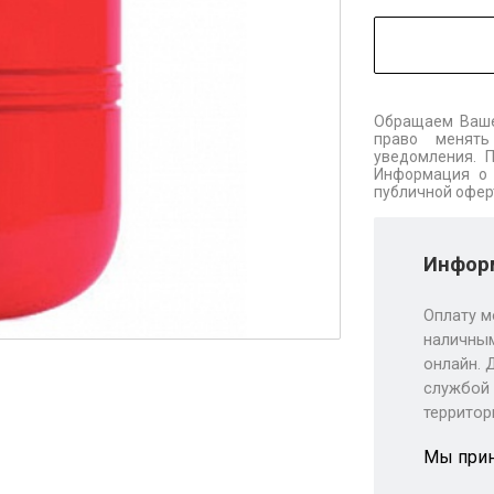
Обращаем Ваше
право менять
уведомления. 
Информация о 
публичной офер
Информ
Оплату м
наличным
онлайн. 
службой 
территор
Мы при