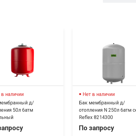
 в наличии
Нет в наличии
мембранный д/
Бак мембранный д/
ления 50л 6атм
отопления N 250л 6атм с
льный
Reflex 8214300
запросу
По запросу