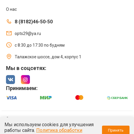
О нас
8 (8182)46-50-50
opts29@ya.ru
с 8:30 до 17:30 по будням
Талажское шоссе, дом 4, корпус 1
Мы в соцсетях:
Принимаем:
© 2021 Интернет магазин ООО «Оптстрой 29»
Мы используем cookies для улучшения
Политика обработки персональных данных
работы сайта.
Политика обработки
Принять