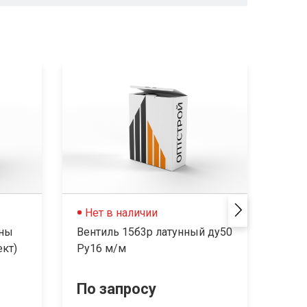
Нет в наличии
Не
аны
Вентиль 15б3р латунный ду50
Вент
кт)
Ру16 м/м
По запросу
По 