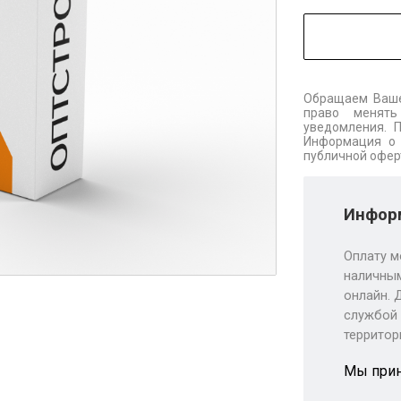
Обращаем Ваше
право менять
уведомления. 
Информация о 
публичной офер
Информ
Оплату м
наличным
онлайн. 
службой 
территор
Мы при