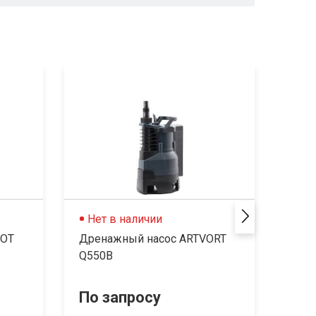
Нет в наличии
Не
БОТ
Дренажный насос ARTVORT
Дре
Q550B
100C
По запросу
По 