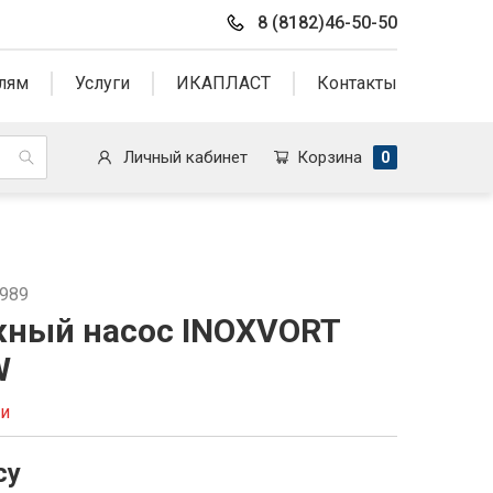
8 (8182)46-50-50
лям
Услуги
ИКАПЛАСТ
Контакты
Личный кабинет
Корзина
0
2989
ный насос INOXVORT
W
ии
су