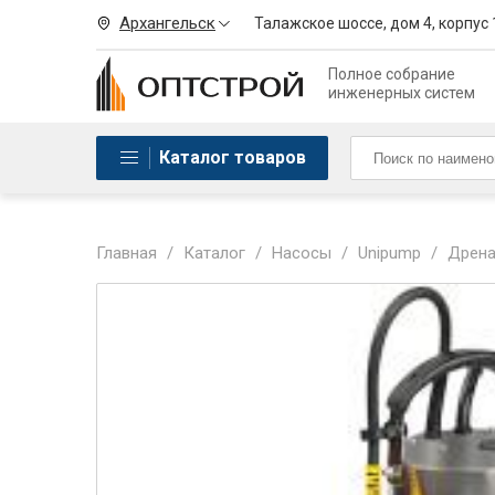
Архангельск
Талажское шоссе, дом 4, корпус 
Полное собрание
инженерных систем
Каталог товаров
Главная
/
Каталог
/
Насосы
/
Unipump
/
Дрена