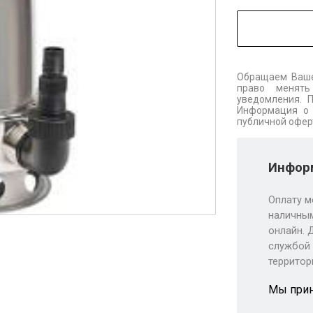
Обращаем Ваше
право менять
уведомления. 
Информация о 
публичной офер
Информ
Оплату м
наличным
онлайн. 
службой 
территор
Мы при