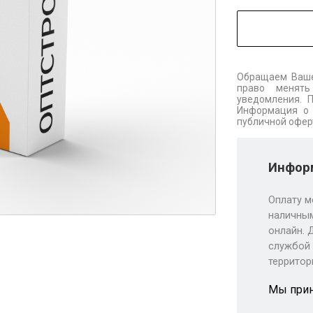
Обращаем Ваше
право менять
уведомления. 
Информация о 
публичной офер
Информ
Оплату м
наличным
онлайн. 
службой 
территор
Мы при