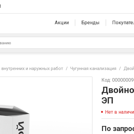
1
Акции
Бренды
Покупате
 внутренних и наружных работ
/
Чугунная канализация
/
Двой
Код: 0000000
Двойно
ЭП
Нет в налич
По запро