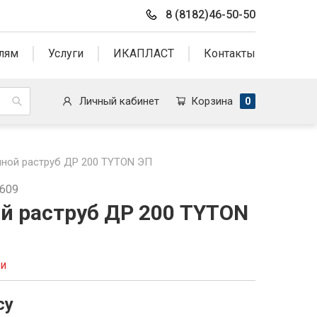
8 (8182)46-50-50
лям
Услуги
ИКАПЛАСТ
Контакты
Личный кабинет
Корзина
0
ной раструб ДР 200 TYTON ЭП
9609
й раструб ДР 200 TYTON
ии
су