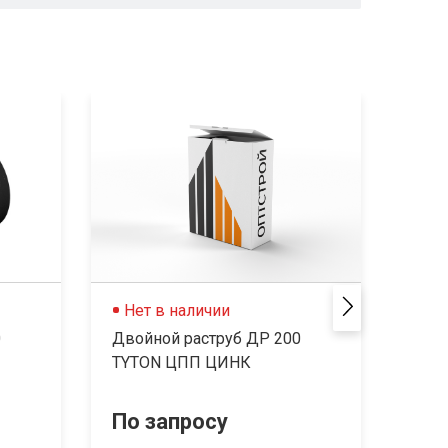
Нет в наличии
Не
0
Двойной раструб ДР 200
Двой
TYTON ЦПП ЦИНК
TYT
По запросу
По 