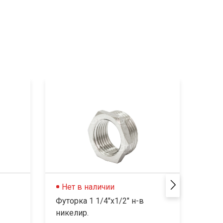
Нет в наличии
В 
Футорка 1 1/4"x1/2" н-в
Футо
никелир.
нике