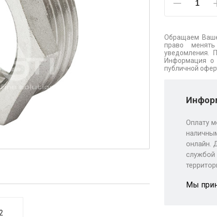
Обращаем Ваше
право менять
уведомления. 
Информация о 
публичной офер
Информ
Оплату м
наличным
онлайн. 
службой 
территор
Мы при
2