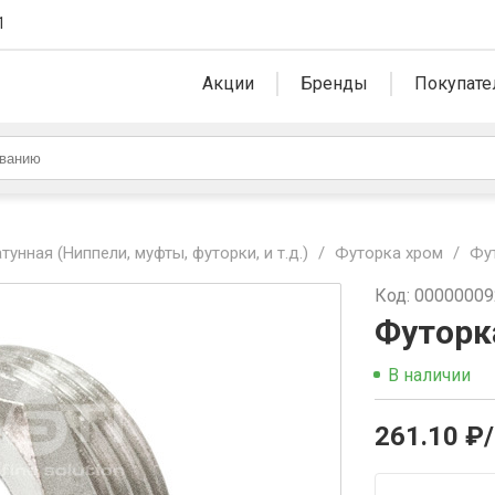
1
Акции
Бренды
Покупате
унная (Ниппели, муфты, футорки, и т.д.)
/
Футорка хром
/
Фут
Код: 0000000
Футорка
В наличии
261.10 ₽