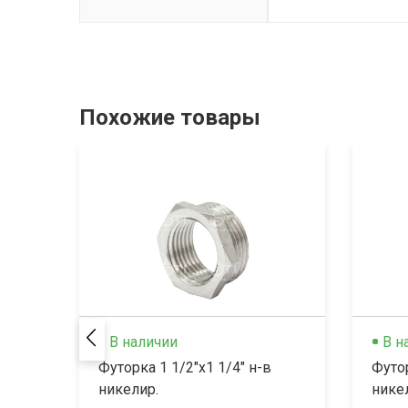
Похожие товары
В наличии
В н
Футорка 1 1/2"x1 1/4" н-в
Футор
никелир.
нике