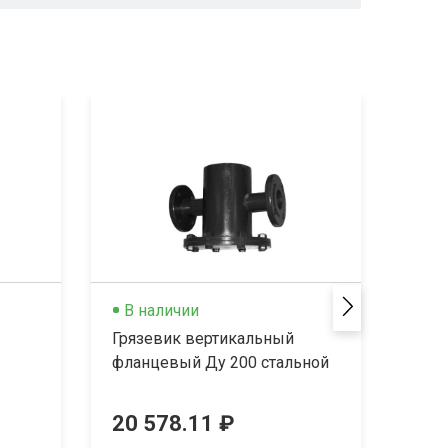
В наличии
Не
Грязевик вертикальный
Гряз
фланцевый Ду 200 стальной
фла
По 
20 578.11 ₽