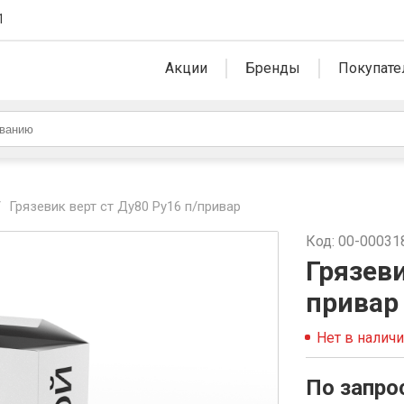
1
Акции
Бренды
Покупате
/
Грязевик верт ст Ду80 Ру16 п/привар
Код: 00-00031
Грязеви
привар
Нет в налич
По запро