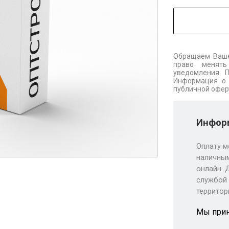
Обращаем Ваше
право менять
уведомления. 
Информация о 
публичной офер
Информ
Оплату м
наличным
онлайн. 
службой 
территор
Мы при