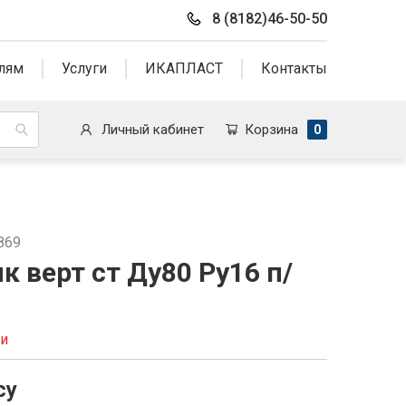
8 (8182)46-50-50
лям
Услуги
ИКАПЛАСТ
Контакты
Личный кабинет
Корзина
0
869
к верт ст Ду80 Ру16 п/
ии
су