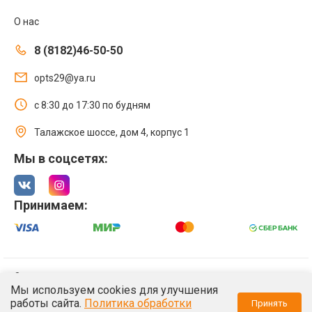
О нас
8 (8182)46-50-50
opts29@ya.ru
с 8:30 до 17:30 по будням
Талажское шоссе, дом 4, корпус 1
Мы в соцсетях:
Принимаем:
© 2021 Интернет магазин ООО «Оптстрой 29»
Мы используем cookies для улучшения
Политика обработки персональных данных
работы сайта.
Политика обработки
Принять