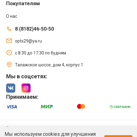
Покупателям
О нас
8 (8182)46-50-50
opts29@ya.ru
с 8:30 до 17:30 по будням
Талажское шоссе, дом 4, корпус 1
Мы в соцсетях:
Принимаем:
© 2021 Интернет магазин ООО «Оптстрой 29»
Мы используем cookies для улучшения
Политика обработки персональных данных