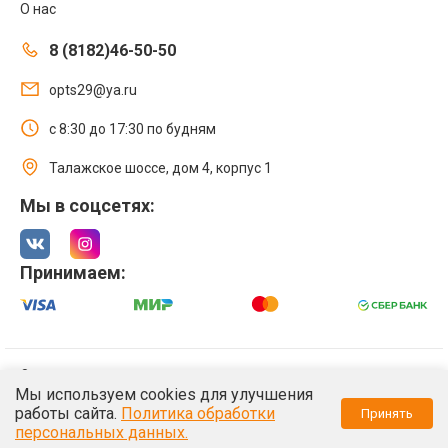
О нас
8 (8182)46-50-50
opts29@ya.ru
с 8:30 до 17:30 по будням
Талажское шоссе, дом 4, корпус 1
Мы в соцсетях:
Принимаем:
© 2021 Интернет магазин ООО «Оптстрой 29»
Мы используем cookies для улучшения
Политика обработки персональных данных
работы сайта.
Политика обработки
Принять
/*
*/
персональных данных.
/*
*/