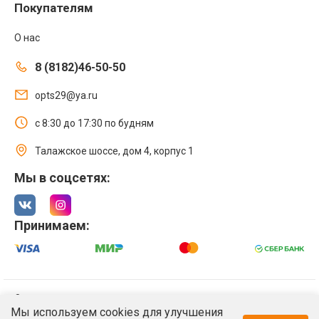
Покупателям
О нас
8 (8182)46-50-50
opts29@ya.ru
с 8:30 до 17:30 по будням
Талажское шоссе, дом 4, корпус 1
Мы в соцсетях:
Принимаем:
© 2021 Интернет магазин ООО «Оптстрой 29»
Мы используем cookies для улучшения
Политика обработки персональных данных