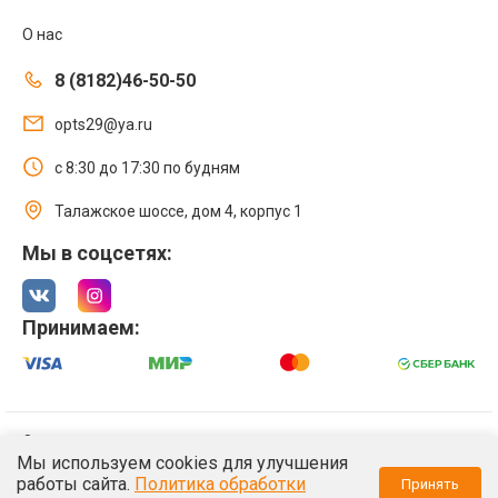
О нас
8 (8182)46-50-50
opts29@ya.ru
с 8:30 до 17:30 по будням
Талажское шоссе, дом 4, корпус 1
Мы в соцсетях:
Принимаем:
© 2021 Интернет магазин ООО «Оптстрой 29»
Мы используем cookies для улучшения
Политика обработки персональных данных
работы сайта.
Политика обработки
Принять