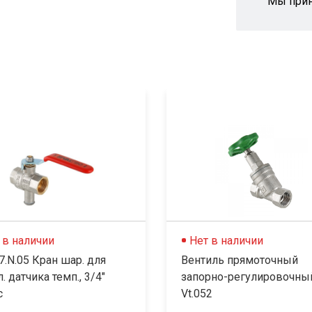
Мы при
 в наличии
Нет в наличии
7.N.05 Кран шар. для
Вентиль прямоточный
. датчика темп., 3/4"
запорно-регулировочный
c
Vt.052