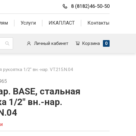
8 (8182)46-50-50
лям
Услуги
ИКАПЛАСТ
Контакты
Личный кабинет
Корзина
0
 рукоятка 1/2" вн.-нар. VT.215.N.04
965
ар. BASE, стальная
а 1/2" вн.-нар.
N.04
ии