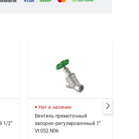
нимаем:
Хит
Нет в наличии
Не
Вентиль прямоточный
Вент
 1/2"
запорно-регулировочный 1"
запо
Vt.052.N06
Vt.0