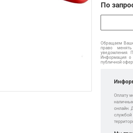
По запро
Обращаем Ваше
право менять
уведомления. 
Информация о 
публичной офер
Информ
Оплату м
наличным
онлайн. 
службой 
территор