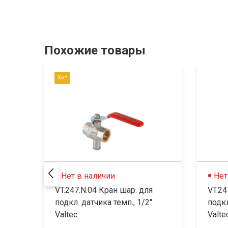
Похожие товары
Хит
Нет в наличии
Нет
VT.247.N.04 Кран шар. для
VT.24
подкл. датчика темп., 1/2"
подкл
Valtec
Valte