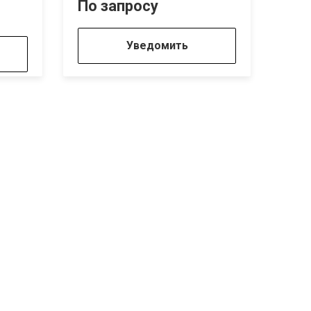
По запросу
По 
Уведомить