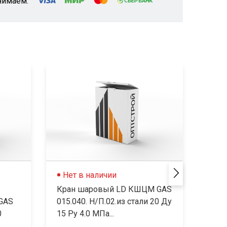
нимаем:
Нет в наличии
Не
Кран шаровый LD КШЦМ GAS
Кра
GAS
015.040. H/П.02.из стали 20 Ду
015.
0
15 Ру 4.0 МПа...
Ду15