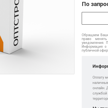
По запро
Обращаем Ваше
право менять
уведомления. 
Информация о 
публичной офер
Информ
Оплату м
наличным
онлайн. 
службой 
территор