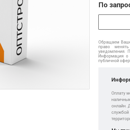
По запро
Обращаем Ваше
право менять
уведомления. 
Информация о 
публичной офер
Информ
Оплату м
наличным
онлайн. 
службой 
территор