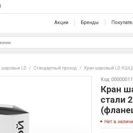
1
Акции
Бренды
Покупате
 шаровые LD
/
Стандартный проход
/
Кран шаровый LD КШЦК 
Код: 0000001
Кран ш
стали 2
(флане
Нет в налич