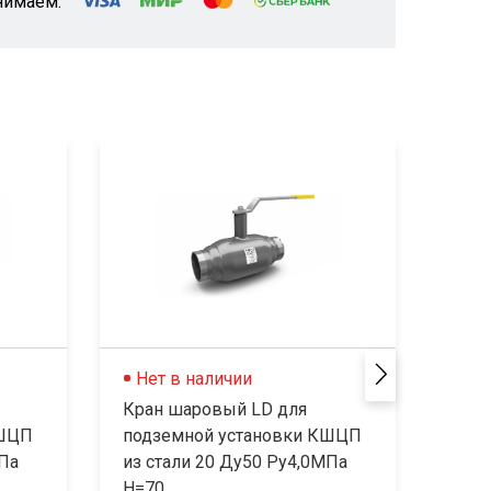
нимаем:
Нет в наличии
Не
Кран шаровый LD для
Кран
КШЦП
подземной установки КШЦП
под
МПа
из стали 20 Ду50 Ру4,0МПа
из с
Н=70...
Н=70.