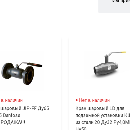
Мы при
 в наличии
Нет в наличии
 шаровый JIP-FF Ду65
Кран шаровый LD для
5 Danfoss
подземной установки 
РОДАЖА!!!
из стали 20 Ду32 Ру4,0
Н=50...