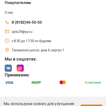
Покупателям
О нас
8 (8182)46-50-50
opts29@ya.ru
с 8:30 до 17:30 по будням
Талажское шоссе, дом 4, корпус 1
Мы в соцсетях:
Принимаем:
© 2021 Интернет магазин ООО «Оптстрой 29»
Мы используем cookies для улучшения
Политика обработки персональных данных