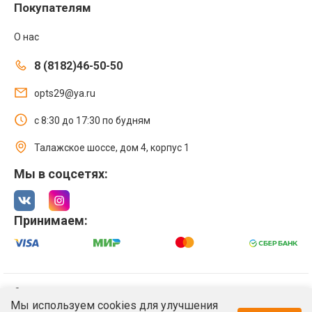
Покупателям
О нас
8 (8182)46-50-50
opts29@ya.ru
с 8:30 до 17:30 по будням
Талажское шоссе, дом 4, корпус 1
Мы в соцсетях:
Принимаем:
© 2021 Интернет магазин ООО «Оптстрой 29»
Мы используем cookies для улучшения
Политика обработки персональных данных