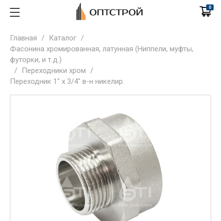
0
Главная
/
Каталог
/
Фасонина хромированная, латунная (Ниппели, муфты,
футорки, и т.д.)
/
Переходники хром
/
Переходник 1" х 3/4" в-н никелир.