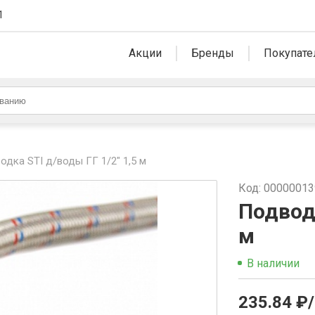
1
Акции
Бренды
Покупате
одка STI д/воды ГГ 1/2" 1,5 м
Код: 0000001
Подводк
м
В наличии
235.84 ₽