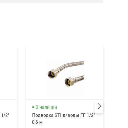
В наличии
В 
 1/2"
Подводка STI д/воды ГГ 1/2"
Подв
0,6 м
0,8 