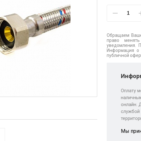
Обращаем Ваше
право менять
уведомления. 
Информация о 
публичной офер
Информ
Оплату м
наличным
онлайн. 
службой 
территор
Мы при