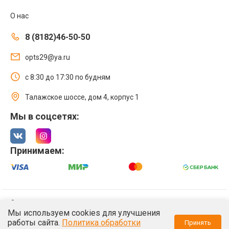
О нас
8 (8182)46-50-50
opts29@ya.ru
с 8:30 до 17:30 по будням
Талажское шоссе, дом 4, корпус 1
Мы в соцсетях:
Принимаем:
© 2021 Интернет магазин ООО «Оптстрой 29»
Мы используем cookies для улучшения
Политика обработки персональных данных
работы сайта.
Политика обработки
Принять