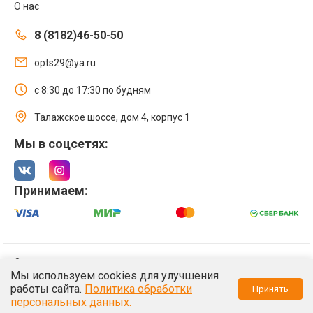
О нас
8 (8182)46-50-50
opts29@ya.ru
с 8:30 до 17:30 по будням
Талажское шоссе, дом 4, корпус 1
Мы в соцсетях:
Принимаем:
© 2021 Интернет магазин ООО «Оптстрой 29»
Мы используем cookies для улучшения
Политика обработки персональных данных
работы сайта.
Политика обработки
Принять
/*
*/
персональных данных.
/*
*/