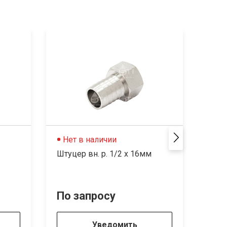
Нет в наличии
В 
Штуцер вн. р. 1/2 х 16мм
Штуц
По запросу
105
Уведомить