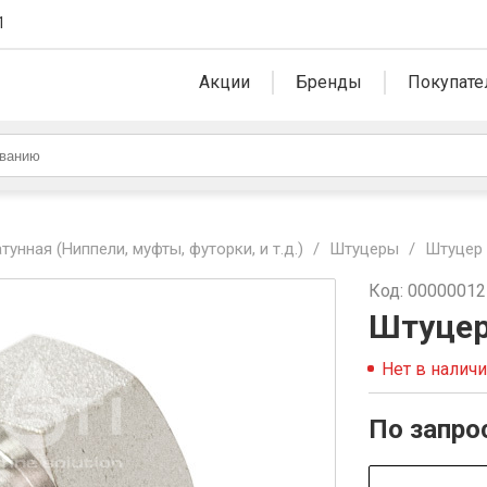
1
Акции
Бренды
Покупате
унная (Ниппели, муфты, футорки, и т.д.)
/
Штуцеры
/
Штуцер в
Код: 0000001
Штуцер 
Нет в налич
По запро