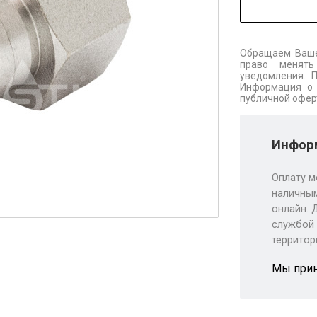
Обращаем Ваше
право менять
уведомления. 
Информация о 
публичной офер
Информ
Оплату м
наличным
онлайн. 
службой 
территор
Мы при