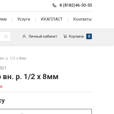
8 (8182)46-50-50
лям
Услуги
ИКАПЛАСТ
Контакты
Личный кабинет
Корзина
0
н. р. 1/2 х 8мм
2501
вн. р. 1/2 х 8мм
ии
су