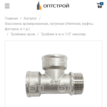
0
Главная
/
Каталог
/
Фасонина хромированная, латунная (Ниппели, муфты,
футорки, и т.д.)
/
Тройники хром
/
Тройник в-в-н 1/2" никелир.