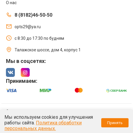
О нас
8 (8182)46-50-50
opts29@ya.ru
с 8:30 до 17:30 по будням
Талажское шоссе, дом 4, корпус 1
Мы в соцсетях:
Принимаем:
© 2021 Интернет магазин ООО «Оптстрой 29»
Мы используем cookies для улучшения
Политика обработки персональных данных
работы сайта.
Политика обработки
Принять
/*
*/
персональных данных.
/*
*/