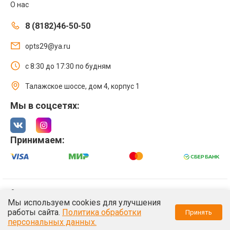
О нас
8 (8182)46-50-50
opts29@ya.ru
с 8:30 до 17:30 по будням
Талажское шоссе, дом 4, корпус 1
Мы в соцсетях:
Принимаем:
© 2021 Интернет магазин ООО «Оптстрой 29»
Мы используем cookies для улучшения
Политика обработки персональных данных
работы сайта.
Политика обработки
Принять
/*
*/
персональных данных.
/*
*/