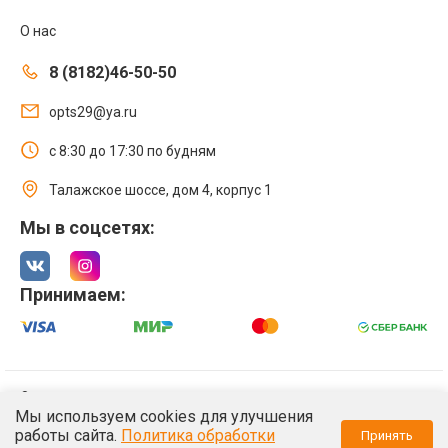
О нас
8 (8182)46-50-50
opts29@ya.ru
с 8:30 до 17:30 по будням
Талажское шоссе, дом 4, корпус 1
Мы в соцсетях:
Принимаем:
© 2021 Интернет магазин ООО «Оптстрой 29»
Мы используем cookies для улучшения
Политика обработки персональных данных
работы сайта.
Политика обработки
Принять