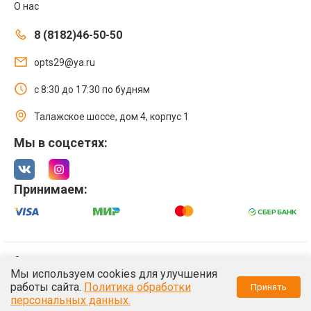
О нас
8 (8182)46-50-50
opts29@ya.ru
с 8:30 до 17:30 по будням
Талажское шоссе, дом 4, корпус 1
Мы в соцсетях:
Принимаем:
© 2021 Интернет магазин ООО «Оптстрой 29»
Мы используем cookies для улучшения
Политика обработки персональных данных
работы сайта.
Политика обработки
Принять
/*
*/
персональных данных.
/*
*/