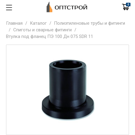
0
Главная
/
Каталог
/
Полиэтиленовые трубы и фитинги
/
Спиготы и сварные фитинги
/
Втулка под фланец ПЭ 100 Дн 075 SDR 11