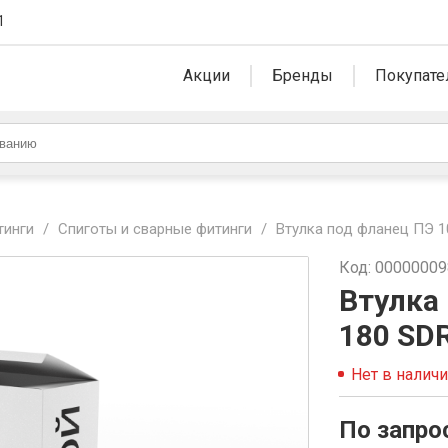
1
Акции
Бренды
Покупате
тинги
/
Спиготы и сварные фитинги
/
Втулка под фланец ПЭ 1
Код: 0000000
Втулка
180 SD
Нет в налич
По запро