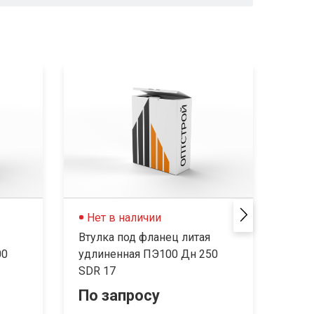
Нет в наличии
Не
Втулка под фланец литая
Втул
00
удлиненная ПЭ100 Дн 250
630/
SDR 17
По запросу
По 