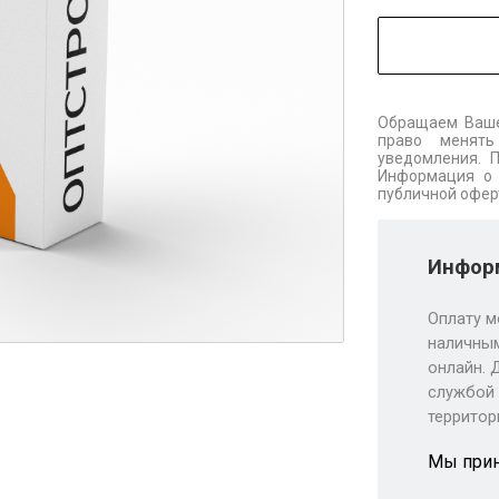
Обращаем Ваше
право менять
уведомления. 
Информация о 
публичной офер
Информ
Оплату м
наличным
онлайн. 
службой 
территор
Мы при