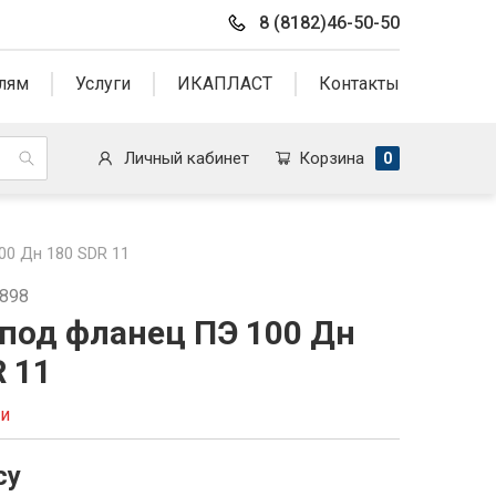
8 (8182)46-50-50
лям
Услуги
ИКАПЛАСТ
Контакты
Личный кабинет
Корзина
0
00 Дн 180 SDR 11
9898
 под фланец ПЭ 100 Дн
R 11
ии
су