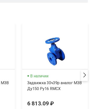
В наличии
В 
г МЗВ
Задвижка 30ч39р аналог МЗВ
Задв
Ду150 Ру16 RMCX
Ду20
6 813.09 ₽
12 