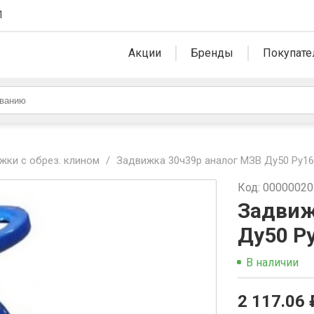
1
Акции
Бренды
Покупате
жки с обрез. клином
/
Задвижка 30ч39р аналог МЗВ Ду50 Ру1
Код: 0000002
Задвиж
Ду50 Р
В наличии
2 117.06 