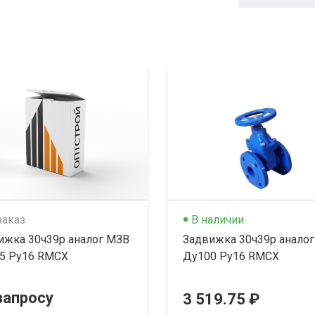
заказ
В наличии
ижка 30ч39р аналог МЗВ
Задвижка 30ч39р анало
5 Ру16 RMCX
Ду100 Ру16 RMCX
запросу
3 519.75 ₽