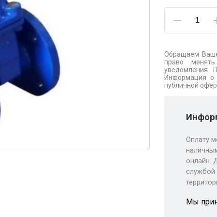
Обращаем Ваше
право менять
уведомления. 
Информация о 
публичной офер
Информ
Оплату м
наличным
онлайн. 
службой 
территор
Мы при