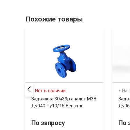
Похожие товары
Нет в наличии
На 
Задвижка 30ч39р аналог МЗВ
Задв
Ду040 Ру10/16 Benarmo
Ду06
По запросу
По 