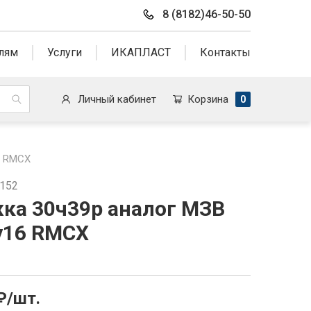
8 (8182)46-50-50
лям
Услуги
ИКАПЛАСТ
Контакты
Личный кабинет
Корзина
0
6 RMCX
0152
ка 30ч39р аналог МЗВ
у16 RMCX
₽/шт.