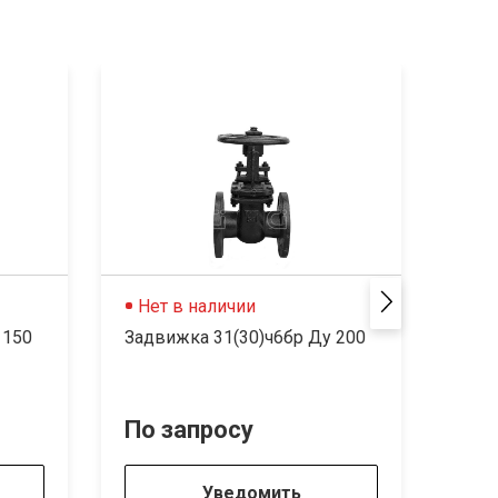
Нет в наличии
Не
 150
Задвижка 31(30)ч6бр Ду 200
Задв
По запросу
По 
Уведомить