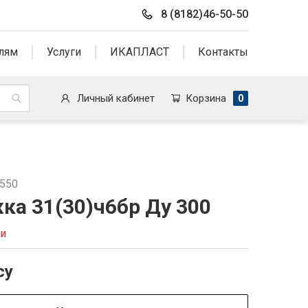
8 (8182)46-50-50
лям
Услуги
ИКАПЛАСТ
Контакты
Личный кабинет
Корзина
0
3550
ка 31(30)ч6бр Ду 300
ии
су