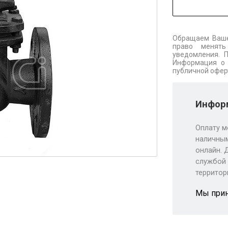
Обращаем Ваше
право менять
уведомления. 
Информация о 
публичной офер
Информ
Оплату м
наличным
онлайн. 
службой 
территор
Мы при