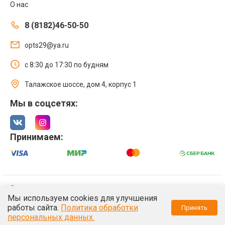
О нас
8 (8182)46-50-50
opts29@ya.ru
с 8:30 до 17:30 по будням
Талажское шоссе, дом 4, корпус 1
Мы в соцсетях:
Принимаем:
© 2021 Интернет магазин ООО «Оптстрой 29»
Мы используем cookies для улучшения
Политика обработки персональных данных
работы сайта.
Политика обработки
Принять
/*
*/
персональных данных.
/*
*/