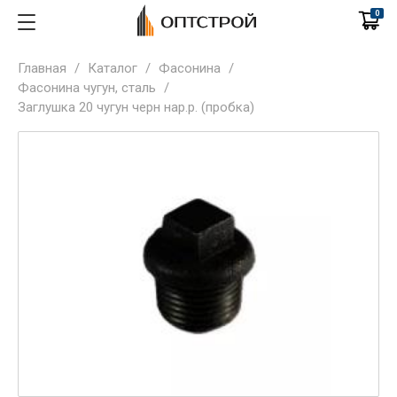
0
Главная
/
Каталог
/
Фасонина
/
Фасонина чугун, сталь
/
Заглушка 20 чугун черн нар.р. (пробка)