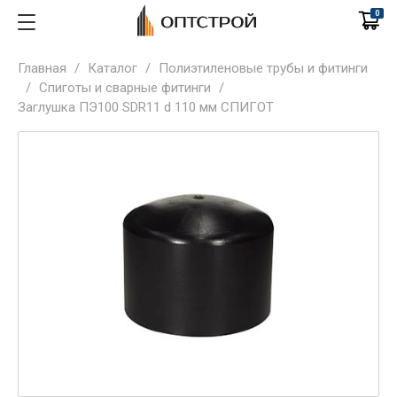
0
Главная
/
Каталог
/
Полиэтиленовые трубы и фитинги
/
Спиготы и сварные фитинги
/
Заглушка ПЭ100 SDR11 d 110 мм СПИГОТ