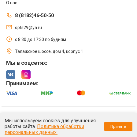
О нас
8 (8182)46-50-50
opts29@ya.ru
с 8:30 до 17:30 по будням
Талажское шоссе, дом 4, корпус 1
Мы в соцсетях:
Принимаем:
© 2021 Интернет магазин ООО «Оптстрой 29»
Мы используем cookies для улучшения
Политика обработки персональных данных
работы сайта.
Политика обработки
Принять
/*
*/
персональных данных.
/*
*/