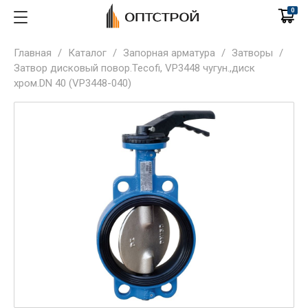
0
Главная
/
Каталог
/
Запорная арматура
/
Затворы
/
Затвор дисковый повор.Tecofi, VP3448 чугун.,диск
хром.DN 40 (VP3448-040)