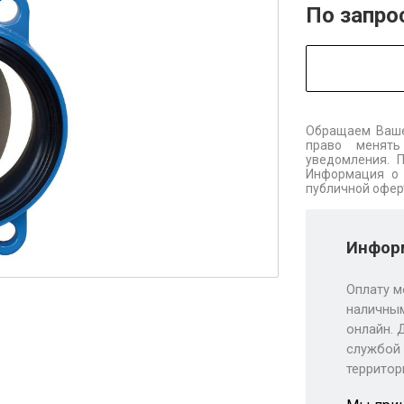
По запро
Обращаем Ваше
право менять
уведомления. 
Информация о 
публичной офер
Информ
Оплату м
наличным
онлайн. 
службой 
территор