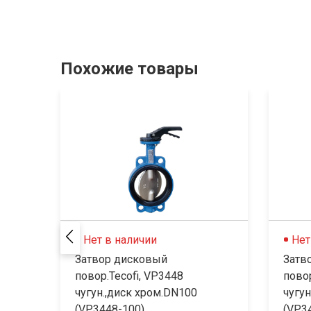
Похожие товары
Нет в наличии
Нет
Затвор дисковый
Затв
повор.Tecofi, VP3448
повор
чугун.,диск хром.DN100
чугун
(VP3448-100)...
(VP34