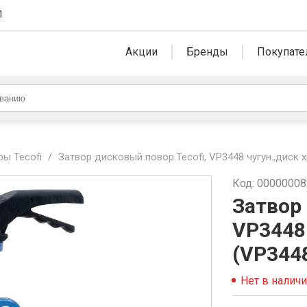
1
Акции
Бренды
Покупате
ры Tecofi
/
Затвор дисковый повор.Tecofi, VP3448 чугун.,диск 
Код: 0000000
Затвор 
VP3448
(VP344
Нет в налич