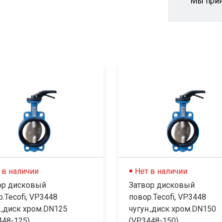
Мы при
 в наличии
Нет в наличии
ор дисковый
Затвор дисковый
.Tecofi, VP3448
повор.Tecofi, VP3448
.,диск хром.DN125
чугун.,диск хром.DN150
48-125)...
(VP3448-150)...