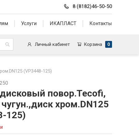
8 (8182)46-50-50
лям
Услуги
ИКАПЛАСТ
Контакты
Личный кабинет
Корзина
0
хром.DN125 (VP3448-125)
8250
дисковый повор.Tecofi,
 чугун.,диск хром.DN125
8-125)
ии