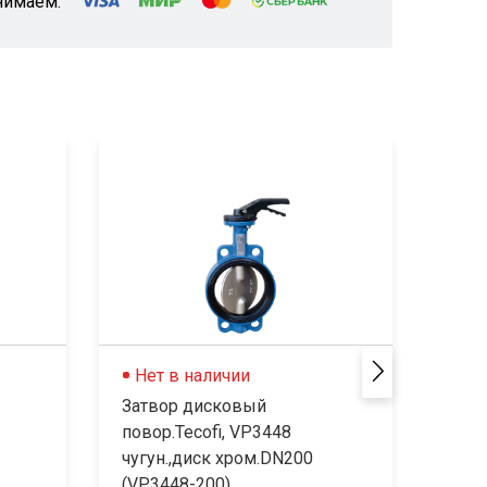
нимаем:
Нет в наличии
Не
Затвор дисковый
Затв
повор.Tecofi, VP3448
пово
чугун.,диск хром.DN200
чугу
(VP3448-200)...
(VP34