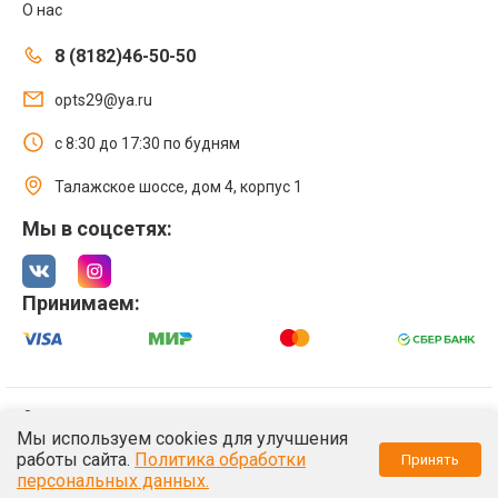
О нас
8 (8182)46-50-50
opts29@ya.ru
с 8:30 до 17:30 по будням
Талажское шоссе, дом 4, корпус 1
Мы в соцсетях:
Принимаем:
© 2021 Интернет магазин ООО «Оптстрой 29»
Мы используем cookies для улучшения
Политика обработки персональных данных
работы сайта.
Политика обработки
Принять
/*
*/
персональных данных.
/*
*/