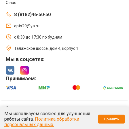
О нас
8 (8182)46-50-50
opts29@ya.ru
с 8:30 до 17:30 по будням
Талажское шоссе, дом 4, корпус 1
Мы в соцсетях:
Принимаем:
© 2021 Интернет магазин ООО «Оптстрой 29»
Мы используем cookies для улучшения
Политика обработки персональных данных
работы сайта.
Политика обработки
Принять
/*
*/
персональных данных.
/*
*/