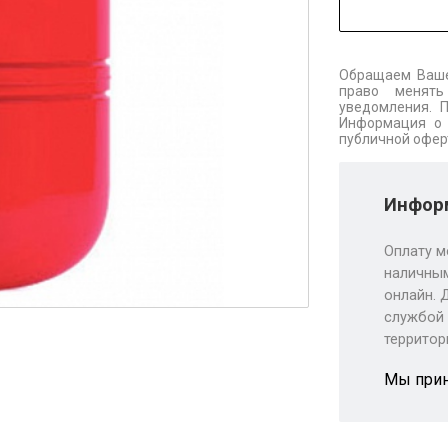
Обращаем Ваше
право менять
уведомления. 
Информация о 
публичной офер
Информ
Оплату м
наличным
онлайн. 
службой 
территор
Мы при