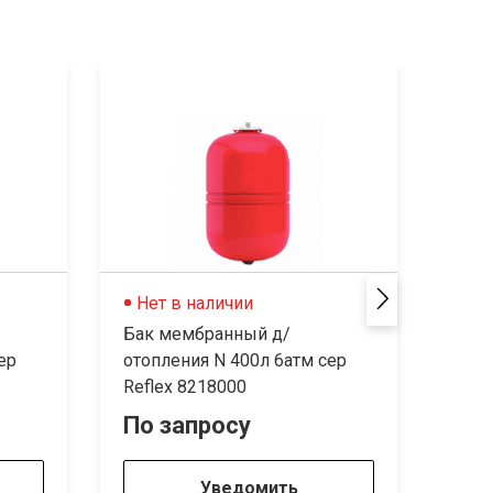
Нет в наличии
Не
Бак мембранный д/
Бак 
ер
отопления N 400л 6атм сер
отоп
Reflex 8218000
Refl
По запросу
По 
Уведомить