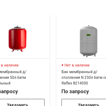
 в наличии
Нет в наличии
мембранный д/
Бак мембранный д/
ления 50л 6атм
отопления N 250л 6атм с
льный
Reflex 8214300
запросу
По запросу
Уведомить
Уведомить