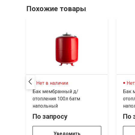
Похожие товары
Нет в наличии
Нет
Бак мембранный д/
Бак 
отопления 100л 6атм
отоп
напольный
напо
По запросу
По 
Уведомить