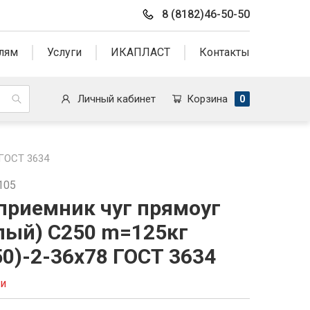
8 (8182)46-50-50
лям
Услуги
ИКАПЛАСТ
Контакты
Личный кабинет
Корзина
0
ГОСТ 3634
105
риемник чуг прямоуг
ый) С250 m=125кг
0)-2-36х78 ГОСТ 3634
ии