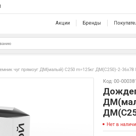
1
Акции
Бренды
Покупате
мник чуг прямоуг ДМ(малый) С250 m=125кг ДМ(С250)-2-36х78 
Код: 00-00038
Дождеп
ДМ(мал
ДМ(С25
Нет в налич