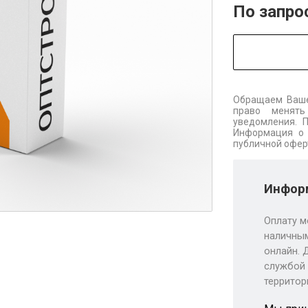
По запро
Обращаем Ваше
право менять
уведомления. 
Информация о 
публичной офер
Информ
Оплату м
наличным
онлайн. 
службой 
территор