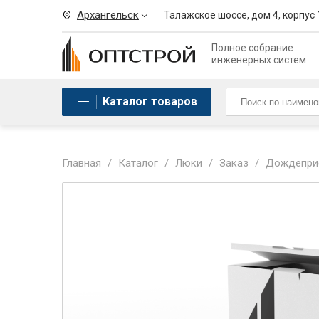
Архангельск
Талажское шоссе, дом 4, корпус 
Полное собрание
инженерных систем
Каталог товаров
Главная
/
Каталог
/
Люки
/
Заказ
/
Дождеприе