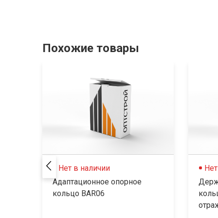
Похожие товары
Нет в наличии
Нет
Адаптационное опорное
Держ
кольцо BAR06
коль
отраж