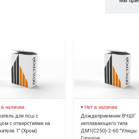
Мы при
 в наличии
Нет в наличии
атель для псш с
Дождеприемник ВЧШГ
цом с отверстиями на
неплавающего типа
ателе 1" (Хром)
ДМ1(С250)-2-60 "Улицы
Городов