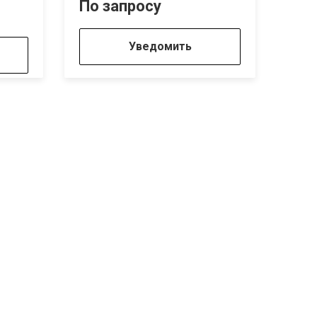
По запросу
По 
Уведомить