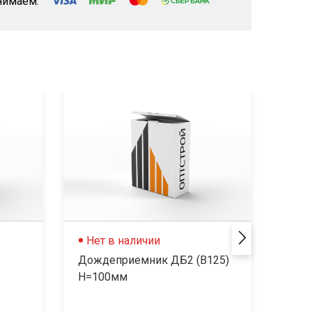
нимаем:
Нет в наличии
Не
Дождеприемник ДБ2 (В125)
Дож
H=100мм
H=12