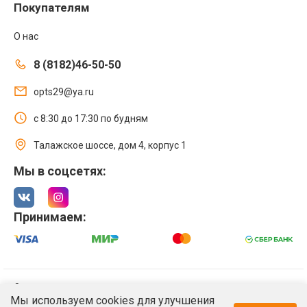
Покупателям
О нас
8 (8182)46-50-50
opts29@ya.ru
с 8:30 до 17:30 по будням
Талажское шоссе, дом 4, корпус 1
Мы в соцсетях:
Принимаем:
© 2021 Интернет магазин ООО «Оптстрой 29»
Мы используем cookies для улучшения
Политика обработки персональных данных