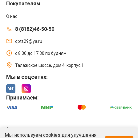
Покупателям
О нас
8 (8182)46-50-50
opts29@ya.ru
с 8:30 до 17:30 по будням
Талажское шоссе, дом 4, корпус 1
Мы в соцсетях:
Принимаем:
© 2021 Интернет магазин ООО «Оптстрой 29»
Мы используем cookies для улучшения
Политика обработки персональных данных