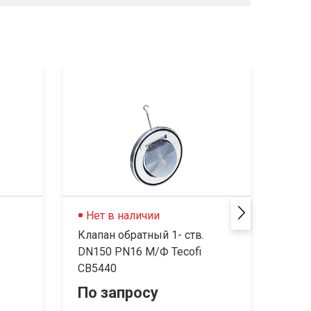
Нет в наличии
Не
Клапан обратный 1- ств.
Клап
DN150 PN16 М/Ф Tecofi
DN2
СВ5440
По запросу
По 