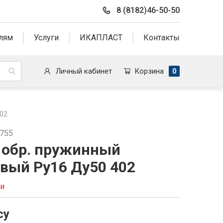
8 (8182)46-50-50
лям
Услуги
ИКАПЛАСТ
Контакты
Личный кабинет
Корзина
0
02
9755
 обр. пружинный
вый Ру16 Ду50 402
ии
су