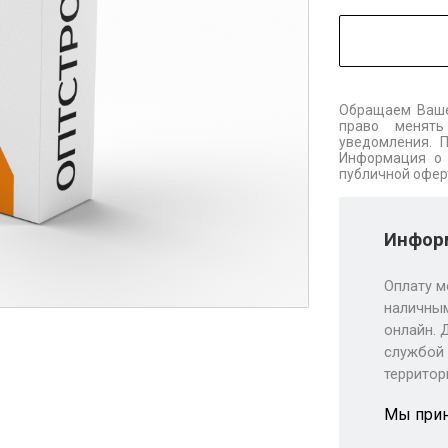
Обращаем Ваше
право менять
уведомления. 
Информация о 
публичной офер
Информ
Оплату м
наличным
онлайн. 
службой 
территор
Мы при