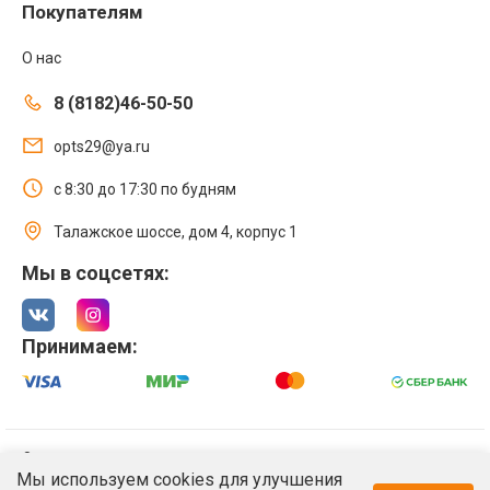
Покупателям
О нас
8 (8182)46-50-50
opts29@ya.ru
с 8:30 до 17:30 по будням
Талажское шоссе, дом 4, корпус 1
Мы в соцсетях:
Принимаем:
© 2021 Интернет магазин ООО «Оптстрой 29»
Мы используем cookies для улучшения
Политика обработки персональных данных