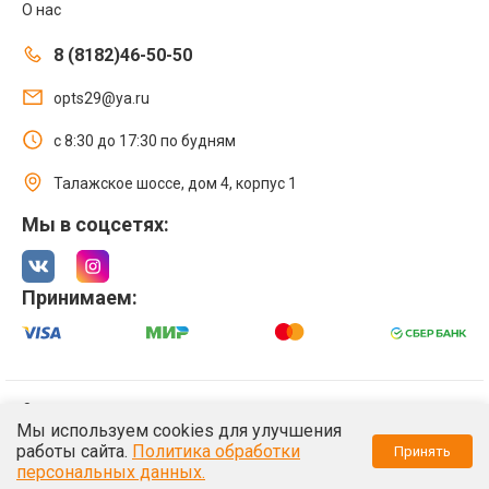
О нас
8 (8182)46-50-50
opts29@ya.ru
с 8:30 до 17:30 по будням
Талажское шоссе, дом 4, корпус 1
Мы в соцсетях:
Принимаем:
© 2021 Интернет магазин ООО «Оптстрой 29»
Мы используем cookies для улучшения
Политика обработки персональных данных
работы сайта.
Политика обработки
Принять
/*
*/
персональных данных.
/*
*/